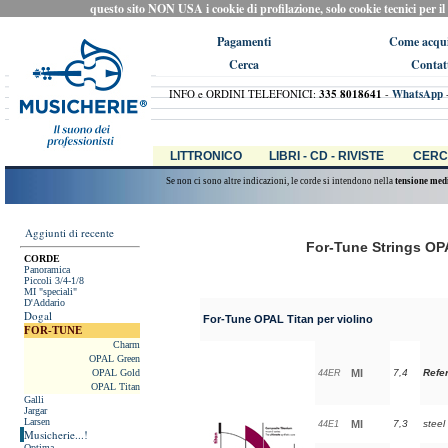
questo sito NON USA i cookie di profilazione, solo cookie tecnici per il ca
Pagamenti
Come acqui
Cerca
Contat
INFO e ORDINI TELEFONICI:
335 8018641
-
WhatsApp
LITTRONICO
LIBRI - CD - RIVISTE
CERC
Se non ci sono altre indicazioni, le corde si intendono nella
tensione med
Aggiunti di recente
For-Tune Strings OPA
CORDE
Panoramica
Piccoli 3/4-1/8
MI "speciali"
D'Addario
Dogal
For-Tune OPAL Titan per violino
FOR-TUNE
Charm
OPAL Green
OPAL Gold
MI
7,4
Refe
44ER
OPAL Titan
Galli
Jargar
Larsen
MI
7,3
steel
44E1
Musicherie...!
Optima