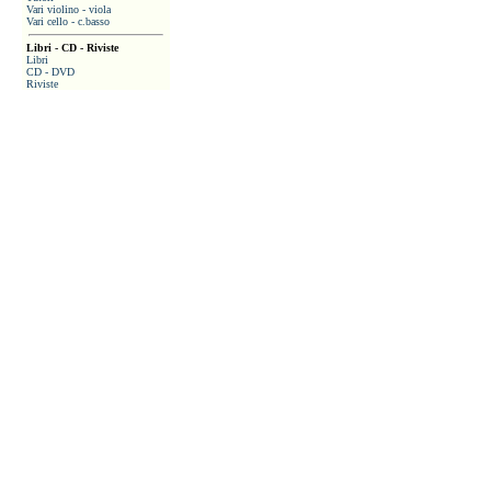
Vari violino - viola
Vari cello - c.basso
Libri - CD - Riviste
Libri
CD - DVD
Riviste