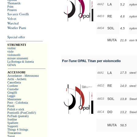
Thomastik
LA
44A2
5,2
nylon
Prim
Pirastro
Savarez Corelli
RE
44D3
4,6
nylon
Velvet
Warchal
Weidler Piatti
SOL
44G4
4,5
nylon
Special offer
MUTA
21,6
con M
STRUMENTI
violini
viole
violoncelli
misure strumenti
For-Tune OPAL Titan per violoncello
La Bottega di liuteria
GEWA
ACCESSORI
LA
17,5
steel 
44A1
Accordatore - Metronomo
Archi - Archetti
Cancelleria
RE
Cordiere
44D2
14,0
steel 
Custodie
Gingilli
Leggii
SOL
44G3
13,8
Steel
Mentoniere
Pece - Colofonia
Piroli
Polish e stick
DO
44C4
13,2
Steel
Ponticelli (PonCitelli!)
PuTnali (puntali)
Sordine
Spalliere
MUTA
58,5
Supporti
Things 4 Strings
Tiracantino
Tutori