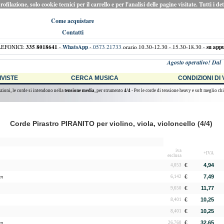
ilazione, solo cookie tecnici per il carrello e per l'analisi delle pagine visitate. Tutti i de
Come acquistare
Contatti
LEFONICI:
335 8018641
-
WhatsApp
-
0573 21733
orario 10.30-12.30 - 15.30-18.30 -
su app
Agosto operativo! Dal Vo
RIVISTE
CERCA MUSICA
CONDIZIONI DI
azioni, le corde si intendono nella
tensione media
, per strumento
4/4
- Per le corde di tensione heavy e soft meglio chi
Corde Pirastro PIRANITO per violino, viola, violoncello (4/4)
iva
+IVA
esclusa
€
4,94
4,053
€
7,49
um
6,142
€
11,77
9,650
€
10,25
8,401
€
10,25
8,401
€
32,65
um
26,760