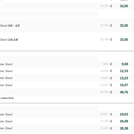
€
32,65
26,760
€
32,65
Steel
3/4 - 1/2
26,760
€
32,65
Steel
1/4-1/8
26,760
€
9,58
ome Steel
7,856
€
12,33
ome Steel
10,104
ome Steel
€
13,23
10,842
€
15,07
ome Steel
12,352
€
49,76
40,788
o removibile
€
24,03
ome Steel
19,697
€
26,58
ome Steel
21,783
ome Steel
€
28,38
23,259