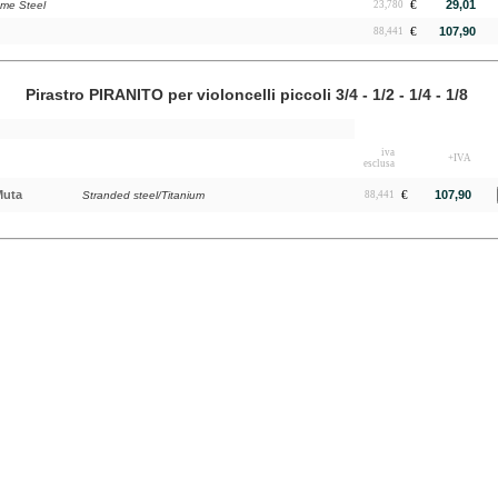
€
29,01
ome Steel
23,780
€
107,90
88,441
Pirastro PIRANITO per violoncelli piccoli 3/4 - 1/2 - 1/4 - 1/8
iva
+IVA
esclusa
Muta
€
107,90
Stranded steel/Titanium
88,441