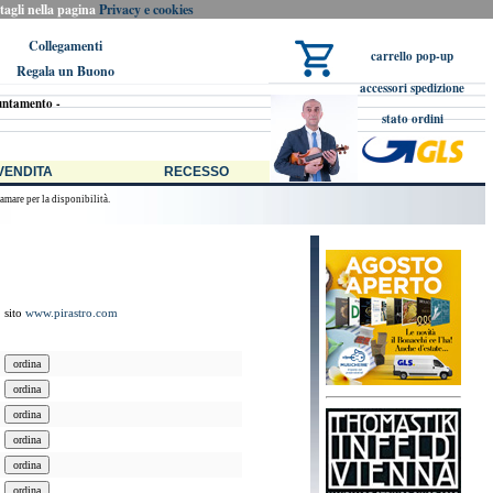
ttagli nella pagina
Privacy e cookies
Collegamenti
carrello pop-up
Regala un Buono
accessori spedizione
untamento -
stato ordini
stro Bonacchi, alias Musicherie Shop, 98% degli ordini evasi in giornata se pervenuti entro
 VENDITA
RECESSO
amare per la disponibilità.
sito
www.pirastro.com