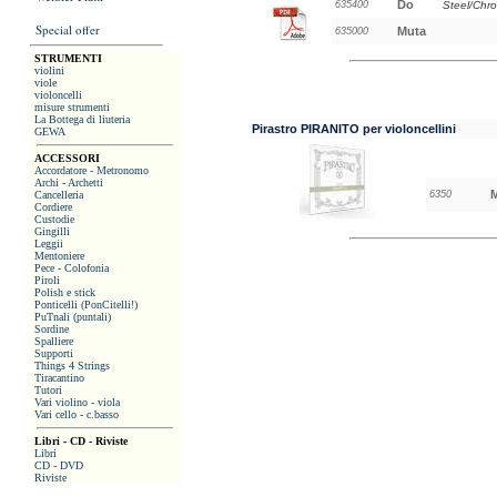
Do
635400
Steel/Chr
Special offer
Muta
635000
STRUMENTI
violini
viole
violoncelli
misure strumenti
La Bottega di liuteria
Pirastro PIRANITO per violoncellini
GEWA
ACCESSORI
Accordatore - Metronomo
Archi - Archetti
Cancelleria
6350
Cordiere
Custodie
Gingilli
Leggii
Mentoniere
Pece - Colofonia
Piroli
Polish e stick
Ponticelli (PonCitelli!)
PuTnali (puntali)
Sordine
Spalliere
Supporti
Things 4 Strings
Tiracantino
Tutori
Vari violino - viola
Vari cello - c.basso
Libri - CD - Riviste
Libri
CD - DVD
Riviste