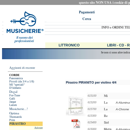
questo sito NON USA i cookie di prof
Pagamenti
Cerca
INFO e ORDINI TE
LITTRONICO
LIBRI - CD - 
Se non ci sono altre indic
Aggiunti di recente
CORDE
Panoramica
Piccoli (da 3/4 a 1/8)
Pirastro PIRANITO per violino 4/4
MI "speciali"
D'Addario
Dogal
For-Tune
Mi
615100
Galli
Jargar
La
615200
A-Alumin
Larsen
Musicherie...!
La
615700
A-Chrome
Optima
Re
615300
Thomastik
Prim
Sol
615400
PIRASTRO
Aricore
Muta
615000
A-Alumin