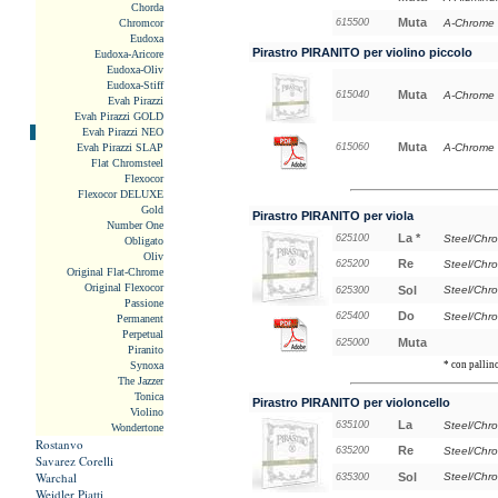
Chorda
Muta
Chromcor
615500
A-Chrome
Eudoxa
Pirastro PIRANITO per violino piccolo
Eudoxa-Aricore
Eudoxa-Oliv
Eudoxa-Stiff
Muta
615040
A-Chrome 
Evah Pirazzi
Evah Pirazzi GOLD
Evah Pirazzi NEO
Muta
Evah Pirazzi SLAP
615060
A-Chrome 
Flat Chromsteel
Flexocor
Flexocor DELUXE
Gold
Pirastro PIRANITO per viola
Number One
La *
625100
Steel/Chr
Obligato
Oliv
Re
625200
Steel/Chr
Original Flat-Chrome
Original Flexocor
Sol
Steel/Chr
625300
Passione
Do
625400
Steel/Chr
Permanent
Perpetual
Muta
625000
Piranito
Synoxa
* con pallin
The Jazzer
Tonica
Pirastro PIRANITO per violoncello
Violino
La
635100
Steel/Chr
Wondertone
Rostanvo
Re
635200
Steel/Chr
Savarez Corelli
Warchal
Sol
Steel/Chr
635300
Weidler Piatti