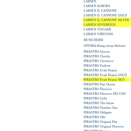
LARSEN
LARSEN AURORA
LARSEN IL CANNONE
LARSEN IL CANNONE GOLD
LARSEN IL CANNONE SILVER
LARSEN SOVEREIGN
LARSEN TZIGANE
LARSEN VIRTUOSO
MUSICHERIE
OPTIMA Klang (muta Heifetz)
PIRASTRO Aricore
PIRASTRO Chorda
PIRASTRO Chromcor
PIRASTRO Eudoxa
PIRASTRO Evah Pirazzi
PIRASTRO Evah Pirazzi GOLD
PIRASTRO Evah Pirazzi NEO
PIRASTRO Flat Chrom
PIRASTRO Flexocor
PIRASTRO Flexocor DELUXE
PIRASTRO Gold
PIRASTRO The Jazzer
PIRASTRO Number One
PIRASTRO Obligato
PIRASTRO Oliv
PIRASTRO Original Flat
PIRASTRO Original Flexocor