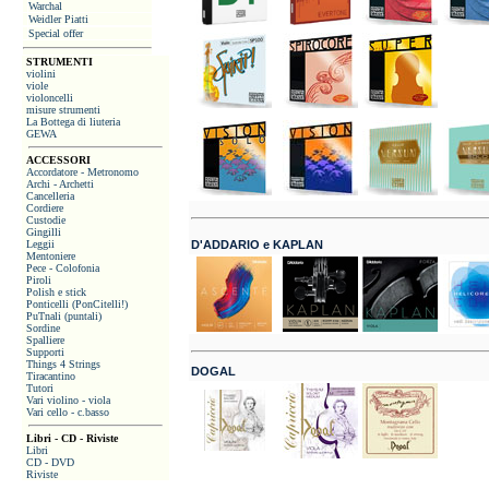
Warchal
Weidler Piatti
Special offer
STRUMENTI
violini
viole
violoncelli
misure strumenti
La Bottega di liuteria
GEWA
ACCESSORI
Accordatore - Metronomo
Archi - Archetti
Cancelleria
Cordiere
Custodie
Gingilli
Leggii
D'ADDARIO e KAPLAN
Mentoniere
Pece - Colofonia
Piroli
Polish e stick
Ponticelli (PonCitelli!)
PuTnali (puntali)
Sordine
Spalliere
Supporti
Things 4 Strings
DOGAL
Tiracantino
Tutori
Vari violino - viola
Vari cello - c.basso
Libri - CD - Riviste
Libri
CD - DVD
Riviste