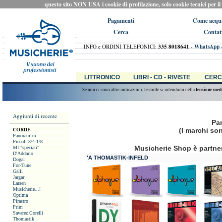
questo sito NON USA i cookie di profilazione, solo cookie tecnici per il ca
Pagamenti
Come acqui
Cerca
Contat
INFO e ORDINI TELEFONICI:
335 8018641
-
WhatsApp
LITTRONICO
LIBRI - CD - RIVISTE
CERC
Se non ci sono altre indicazioni, le corde si intendono nella
tensione med
Aggiunti di recente
Pa
(I marchi son
CORDE
Panoramica
Piccoli 3/4-1/8
Musicherie Shop è partner 
MI "speciali"
D'Addario
'A THOMASTIK-INFELD
Dogal
For-Tune
Galli
Jargar
Larsen
Musicherie...!
Optima
Pirastro
Prim
Savarez Corelli
Thomastik