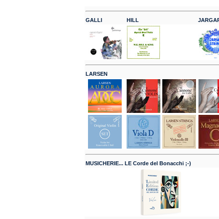
GALLI
HILL
JARGA
LARSEN
MUSICHERIE... LE Corde del Bonacchi ;-)