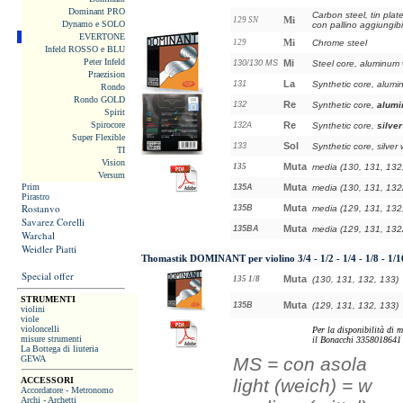
Dominant PRO
Carbon steel, tin plat
Mi
129 SN
Dynamo e SOLO
con pallino aggiungibi
EVERTONE
Mi
129
Chrome steel
Infeld ROSSO e BLU
Peter Infeld
Mi
130/130 MS
Steel core, aluminum
Praezision
La
131
Synthetic core, alum
Rondo
Rondo GOLD
Re
132
Synthetic core,
alum
Spirit
Spirocore
Re
132A
Synthetic core,
silver
Super Flexible
Sol
133
Synthetic core, silver
TI
Vision
Muta
135
media (130, 131, 132
Versum
Prim
Muta
135A
media (130, 131, 132
Pirastro
Rostanvo
Muta
135B
media (129, 131, 132
Savarez Corelli
Muta
135BA
media (129, 131, 132
Warchal
Weidler Piatti
Thomastik DOMINANT
per violino 3/4 - 1/2 - 1/4 - 1/8 - 1/1
Special offer
Muta
135 1/8
(130, 131, 132, 133)
STRUMENTI
Muta
135B
(129, 131, 132, 133)
violini
viole
violoncelli
Per la disponibilità di 
misure strumenti
il Bonacchi 3358018641
La Bottega di liuteria
GEWA
MS = con asola
ACCESSORI
light (weich) = w
Accordatore - Metronomo
Archi - Archetti