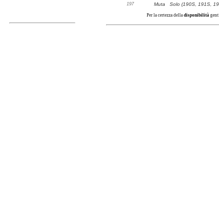
197
Muta
Solo (190S, 191S, 1
Per la certezza della
disponibilità
gent