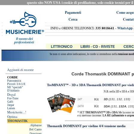
questo sito NON USA i cookie di profilazione, solo cookie tecnici per il ca
Pagamenti
Come acqui
Cerca
Contat
INFO e ORDINI TELEFONICI:
335 8018641
-
WhatsApp
LITTRONICO
LIBRI - CD - RIVISTE
CERC
Se non ci sono altre indicazioni, le corde si intendono nella
tensione med
Aggiunti di recente
Corde Thomastik DOMINANT per 
CORDE
Panoramica
Piccoli 3/4-1/8
TreMINANT™ - 3D e 3DA Thomastik DOMINANT
per viol
MI "speciali"
D'Addario
N.B. nella 3D e 3DA e 3
Dogal
For-Tune
Kit
3D
(131, 132, 133)
147
Galli
Jargar
Kit
147A
3DA
(131,
132A
, 133
Larsen
Musicherie...!
* SET
TREMINANT™
3D
e
3DA
Me la sono inv
e si mettono insieme:
LA RE (alluminio o argen
Optima
THOMASTIK
Alphayue
Thomastik DOMINANT
per violino 4/4 tensione media
Bel Canto
Dominant