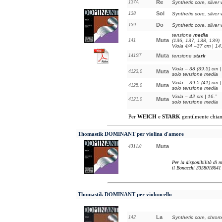
Re
137A
Synthetic core, silver
Sol
138
Synthetic core, silver
Do
139
Synthetic core, silver
tensione
media
Muta
141
(136, 137, 138, 139)
Viola 4/4 –37 cm | 14
Muta
141ST
tensione
stark
Viola – 38 (39.5) cm |
Muta
4123,0
solo tensione media
Viola – 39.5 (41) cm |
Muta
4125,0
solo tensione media
Viola – 42 cm | 16.”
Muta
4121,0
solo tensione media
Per
WEICH
e
STARK
gentilmente chia
Thomastik DOMINANT
per violina d'amore
Muta
4311.0
Per la disponibilità di 
il Bonacchi 3358018641
Thomastik DOMINANT
per violoncello
La
142
Synthetic core, chro