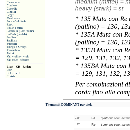
medium (mittel) = 
Cancelleria
Cordiere
heavy (stark) = st
Custodie
Gingilli
Leggii
* 135 Muta con Re a
Mentoniere
Pece - Colofonia
(pallino) = 130, 13
Piroli
Polish e stick
Ponticelli (PonCitelli!)
* 135A Muta con Re 
PuTnali (puntali)
Sordine
(pallino) = 130, 13
Spalliere
Supporti
Things 4 Strings
* 135B Muta con Re 
Tiracantino
Tutori
= 129, 131, 132, 1
Vari violino - viola
Vari cello - c.basso
* 135BA Muta con Re
Libri - CD - Riviste
Libri
= 129, 131, 132, 1
CD - DVD
Riviste
Per combinazioni di
corda fino alla com
Thomastik DOMINANT
per viola
La
136
Synthetic core, alum
Re
137
Synthetic core, alum