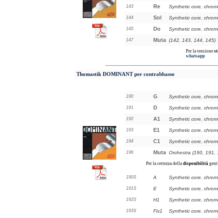
Re
143
Synthetic core, chro
Sol
144
Synthetic core, chro
Do
145
Synthetic core, chro
Muta
147
(142, 143, 144, 145)
Per la tensione
st
whatsapp
Thomastik DOMINANT
per contrabbasso
G
190
Synthetic core, chro
D
191
Synthetic core, chro
A1
192
Synthetic core, chro
E1
193
Synthetic core, chro
C1
194
Synthetic core, chro
Muta
196
Orchestra (190, 191, 
Per la certezza della
disponibilità
gent
190S
A
Synthetic core, chro
191S
E
Synthetic core, chro
192S
H1
Synthetic core, chro
193S
Fis1
Synthetic core, chro