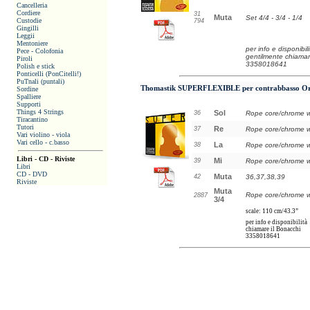
Cancelleria
Cordiere
31
Muta
Set 4/4 - 3/4 - 1/4
Custodie
794
Gingilli
Leggii
Mentoniere
per info e disponibili
Pece - Colofonia
gentilmente chiamar
Piroli
3358018641
Polish e stick
Ponticelli (PonCitelli!)
PuTnali (puntali)
Thomastik SUPERFLEXIBLE
per contrabbasso O
Sordine
Spalliere
Supporti
Things 4 Strings
Sol
36
Rope core/chrome 
Tiracantino
Tutori
Re
37
Rope core/chrome 
Vari violino - viola
Vari cello - c.basso
La
38
Rope core/chrome 
Libri - CD - Riviste
Mi
39
Rope core/chrome 
Libri
CD - DVD
Muta
42
36,37,38,39
Riviste
Muta
Rope core/chrome 
2887
3/4
scale: 110 cm/43.3”
per info e disponibilità
chiamare il Bonacchi
3358018641