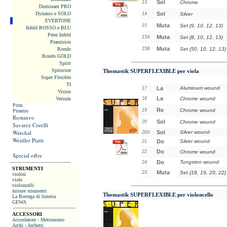
Sol
13
Chrome
Dominant PRO
Dynamo e SOLO
Sol
14
Silver
EVERTONE
Muta
15
Set (9, 10, 12, 13)
Infeld ROSSO e BLU
Peter Infeld
Muta
15A
Set (8, 10, 12, 13)
Praezision
Muta
Rondo
15B
Set (50, 10, 12, 13)
Rondo GOLD
Spirit
Spirocore
Thomastik SUPERFLEXIBLE
per viola
Super Flexible
TI
La
Aluminum wound
17
Vision
La
Versum
18
Chrome wound
Prim
Re
19
Chrome wound
Pirastro
Rostanvo
Sol
20
Chrome wound
Savarez Corelli
Warchal
Sol
Silver wound
20A
Weidler Piatti
Do
Silver wound
21
Do
22
Chrome wound
Special offer
Do
Tungsten wound
24
STRUMENTI
Muta
23
Set (18, 19, 20, 22)
violini
viole
violoncelli
misure strumenti
Thomastik SUPERFLEXIBLE
per violoncello
La Bottega di liuteria
GEWA
ACCESSORI
Accordatore - Metronomo
Archi - Archetti