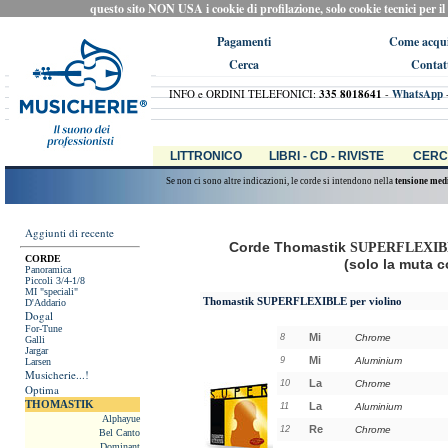
questo sito NON USA i cookie di profilazione, solo cookie tecnici per il ca
Pagamenti
Come acqui
Cerca
Contat
INFO e ORDINI TELEFONICI:
335 8018641
-
WhatsApp
LITTRONICO
LIBRI - CD - RIVISTE
CERC
Se non ci sono altre indicazioni, le corde si intendono nella
tensione med
Aggiunti di recente
Corde Thomastik
SUPERFLEXIB
CORDE
(solo la muta c
Panoramica
Piccoli 3/4-1/8
MI "speciali"
Thomastik SUPERFLEXIBLE
per violino
D'Addario
Dogal
For-Tune
Mi
8
Chrome
Galli
Jargar
Mi
9
Aluminium
Larsen
Musicherie...!
La
10
Chrome
Optima
THOMASTIK
La
11
Aluminium
Alphayue
Re
12
Chrome
Bel Canto
Dominant